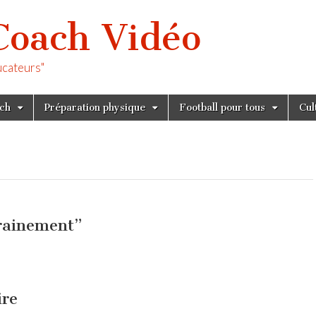
Coach Vidéo
ucateurs"
tch
Préparation physique
Football pour tous
Cul
rainement
”
ire