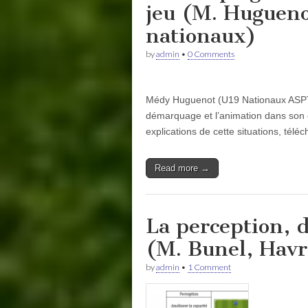
jeu (M. Huguen
nationaux)
by
admin
•
0 Comments
Médy Huguenot (U19 Nationaux ASPTT 
démarquage et l’animation dans son cou
explications de cette situations, tél
Read more →
La perception, d
(M. Bunel, Havr
by
admin
•
1 Comment