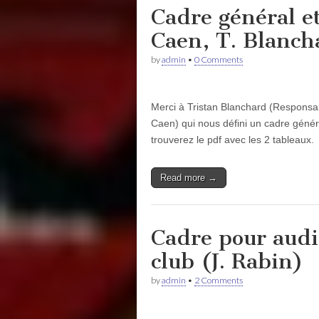
Cadre général e
Caen, T. Blanch
by
admin
•
0 Comments
Merci à Tristan Blanchard (Responsa
Caen) qui nous défini un cadre généra
trouverez le pdf avec les 2 tableaux.
Read more →
Cadre pour audit
club (J. Rabin)
by
admin
•
2 Comments