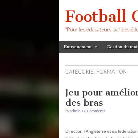
Football 
"Pour les éducateurs, par des éd
Skip
Main
Entrainement
Gestion du ma
to
menu
content
CATÉGORIE :
FORMATION
Jeu pour améliore
des bras
by
admin
•
0 Comments
Direction l’Angleterre et sa fédération 