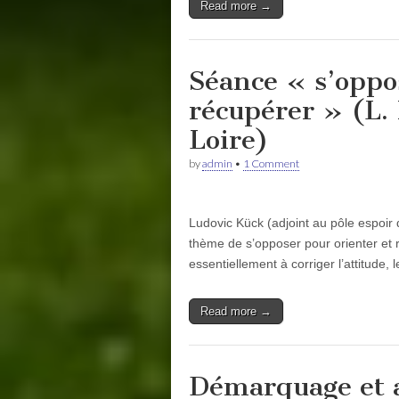
Read more →
Séance « s’oppo
récupérer » (L. 
Loire)
by
admin
•
1 Comment
Ludovic Kück (adjoint au pôle espoir 
thème de s’opposer pour orienter et 
essentiellement à corriger l’attitude,
Read more →
Démarquage et a