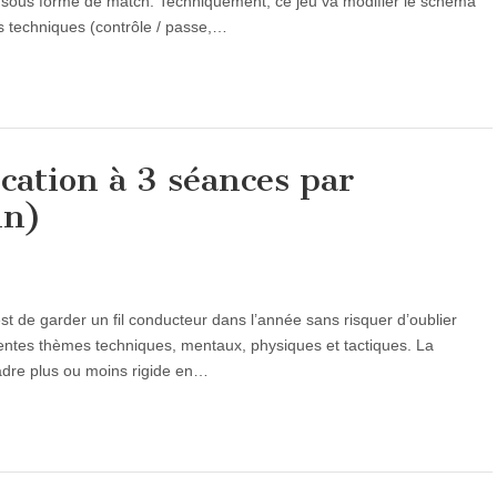
que sous forme de match. Techniquement, ce jeu va modifier le schéma
es techniques (contrôle / passe,…
cation à 3 séances par
in)
n est de garder un fil conducteur dans l’année sans risquer d’oublier
férentes thèmes techniques, mentaux, physiques et tactiques. La
cadre plus ou moins rigide en…