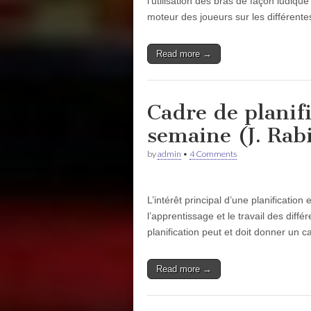
l’utilisation des bras de façon ludi
moteur des joueurs sur les différent
Read more →
Cadre de planifi
semaine (J. Rab
by
admin
•
4 Comments
L’intérêt principal d’une planificatio
l’apprentissage et le travail des dif
planification peut et doit donner un 
Read more →