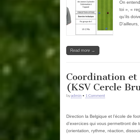
On entend 
toi », « r
qu’ils doi
D’ailleur
Read more →
Coordination et 
(KSV Cercle Br
by
admin
•
1 Comment
Direction la Belgique et l’école de f
d’exercices qui vous permettront de t
(orientation, rythme, réaction, disso