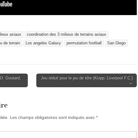
lieux axiaux
coordination des 3 milieux de terrains axiaux
u de terrain
Los angeles Galaxy
permutation football
San Diego
O. Goutard,
Jeu réduit pour le jeu de tête (Klopp, Liverpool F.C.)
→
ire
liée.
Les champs obligatoires sont indiqués avec
*