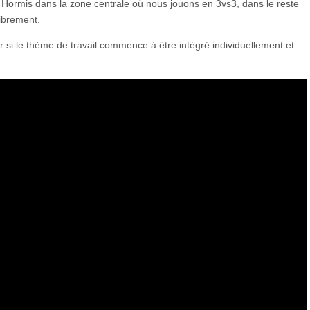
 Hormis dans la zone centrale où nous jouons en 3vs3, dans le reste
librement.
ir si le thème de travail commence à être intégré individuellement et