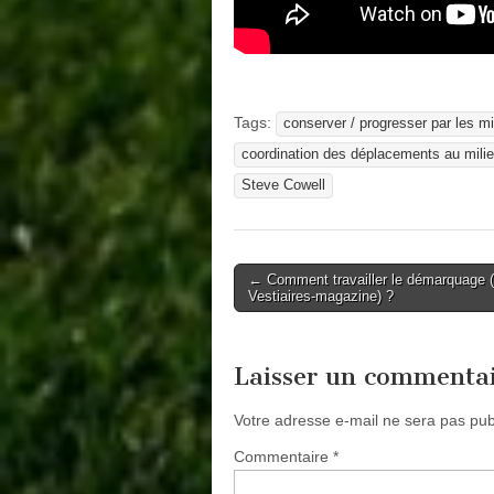
Tags:
conserver / progresser par les mi
coordination des déplacements au milie
Steve Cowell
Post
← Comment travailler le démarquage (
Vestiaires-magazine) ?
navigation
Laisser un commenta
Votre adresse e-mail ne sera pas pub
Commentaire
*