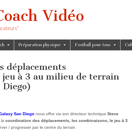
Coach Vidéo
ucateurs"
tch
Préparation physique
Football pour tous
Cul
es déplacements
jeu à 3 au milieu de terrain
 Diego)
Galaxy San Diego
nous offre via son directeur technique
Steve
 la
coordination des déplacements, les combinaisons, le jeu à 3
rver / progresser par le centre du terrain.