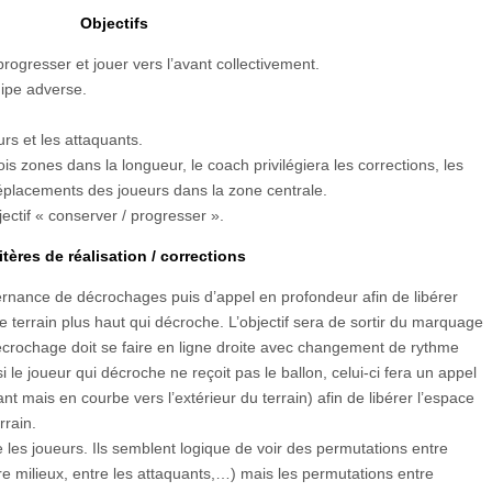
Objectifs
rogresser et jouer vers l’avant collectivement.
uipe adverse.
urs et les attaquants.
rois zones dans la longueur, le coach privilégiera les corrections, les
éplacements des joueurs dans la zone centrale.
ctif « conserver / progresser ».
itères de réalisation / corrections
ternance de décrochages puis d’appel en profondeur afin de libérer
e terrain plus haut qui décroche. L’objectif sera de sortir du marquage
rochage doit se faire en ligne droite avec changement de rythme
 le joueur qui décroche ne reçoit pas le ballon, celui-ci fera un appel
nt mais en courbe vers l’extérieur du terrain) afin de libérer l’espace
rrain.
e les joueurs. Ils semblent logique de voir des permutations entre
e milieux, entre les attaquants,…) mais les permutations entre