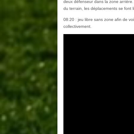
deux défenseur dans la zone arrière.
du terrain, les déplacements se font 
08:20 : jeu libre sans zone afin de vo
collectivement.