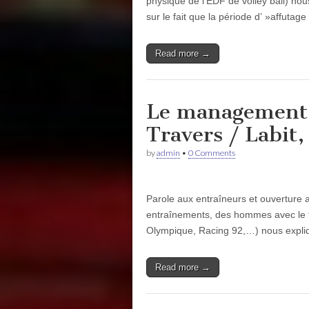
physique de l’EDF de volley ball) nous
sur le fait que la période d’ »affuta
Read more →
Le management 
Travers / Labit,
by
admin
•
0 Comments
Parole aux entraîneurs et ouverture 
entraînements, des hommes avec le fo
Olympique, Racing 92,…) nous expli
Read more →