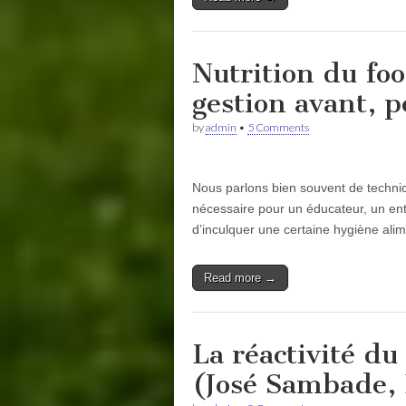
Nutrition du foo
gestion avant, 
by
admin
•
5 Comments
Nous parlons bien souvent de technico
nécessaire pour un éducateur, un entr
d’inculquer une certaine hygiène alim
Read more →
La réactivité du
(José Sambade, 