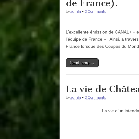
de France).
by
admin
•
0 Comments
L’excellente émission de CANAL+ « en
l’équipe de France » . Ainsi, a trave
France lorsque des Coupes du Mon
Read more →
La vie de Châte
by
admin
•
0 Comments
La vie d’un intend