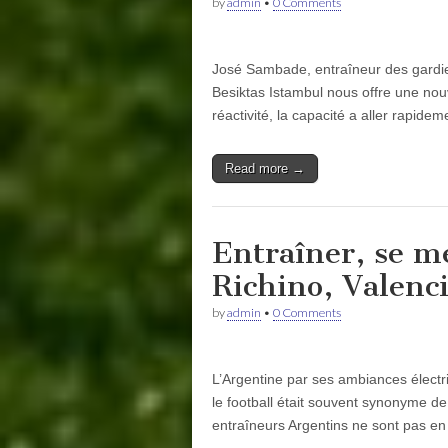
by
admin
•
0 Comments
José Sambade, entraîneur des gardie
Besiktas Istambul nous offre une nouv
réactivité, la capacité a aller rapide
Read more →
Entraîner, se m
Richino, Valenci
by
admin
•
0 Comments
L’Argentine par ses ambiances élect
le football était souvent synonyme de p
entraîneurs Argentins ne sont pas e