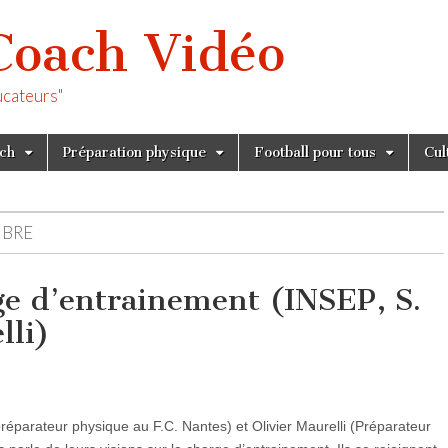
Coach Vidéo
ucateurs"
tch
Préparation physique
Football pour tous
Cul
MBRE
rge d’entrainement (INSEP, S.
lli)
éparateur physique au F.C. Nantes) et Olivier Maurelli (Préparateur