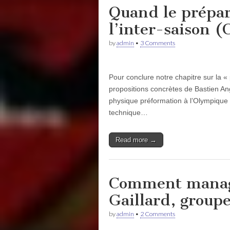
Quand le prépar
l’inter-saison (
by
admin
•
3 Comments
Pour conclure notre chapitre sur la «
propositions concrètes de Bastien An
physique préformation à l’Olympique 
technique…
Read more →
Comment manage
Gaillard, group
by
admin
•
2 Comments