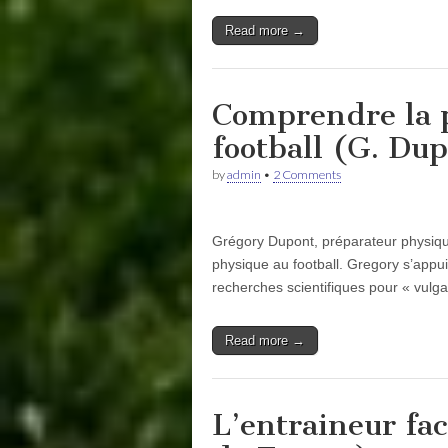
Read more →
Comprendre la p
football (G. Du
by
admin
•
2 Comments
Grégory Dupont, préparateur physique
physique au football. Gregory s’appu
recherches scientifiques pour « vulgar
Read more →
L’entraineur fac