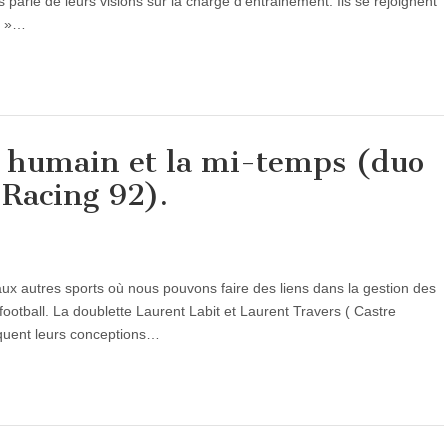
 parle de leurs visions sur la charge d’entrainement. Ils se rejoignent
ge »…
humain et la mi-temps (duo
 Racing 92).
aux autres sports où nous pouvons faire des liens dans la gestion des
otball. La doublette Laurent Labit et Laurent Travers ( Castre
quent leurs conceptions…