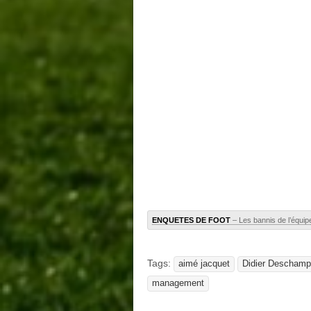
ENQUETES DE FOOT
– Les bannis de l’équi
Tags:
aimé jacquet
Didier Descham
management