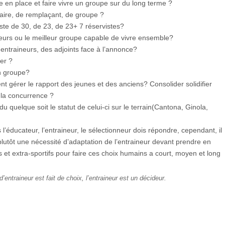
re en place et faire vivre un groupe sur du long terme ?
aire, de remplaçant, de groupe ?
Liste de 30, de 23, de 23+ 7 réservistes?
oueurs ou le meilleur groupe capable de vivre ensemble?
entraineurs, des adjoints face à l’annonce?
er ?
on groupe?
érer le rapport des jeunes et des anciens? Consolider solidifier
er la concurrence ?
vidu quelque soit le statut de celui-ci sur le terrain(Cantona, Ginola,
éducateur, l’entraineur, le sélectionneur dois répondre, cependant, il
plutôt une nécessité d’adaptation de l’entraineur devant prendre en
et extra-sportifs pour faire ces choix humains a court, moyen et long
 d’entraineur est fait de choix, l’entraineur est un décideur.