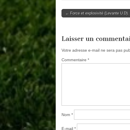
Post
← Force et explosivité (Levante U.D).
navigation
Laisser un commenta
Votre adresse e-mail ne sera pas pub
Commentaire
*
Nom
*
E-mail
*