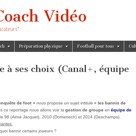
Coach Vidéo
ucateurs"
tch
Préparation physique
Football pour tous
Cul
e à ses choix (Canal+, équipe
nquête de foot »
nous propose un sujet intitulé
« les bannis de
ers ce reportage nous allons voir la
gestion de groupe
en
équipe de
e 98 (Aimé Jacquet), 2010 (Domenech) et 2014 (Deschamps).
vantes:
rquoi bannir certains joueurs ?