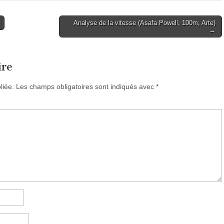
Analyse de la vitesse (Asafa Powell, 100m, Arte)
→
ire
liée.
Les champs obligatoires sont indiqués avec
*