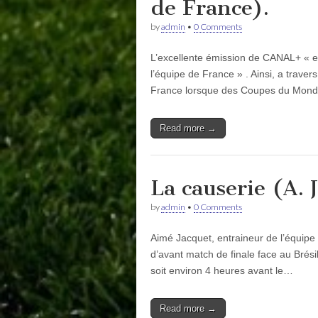
de France).
by
admin
•
0 Comments
L’excellente émission de CANAL+ « en
l’équipe de France » . Ainsi, a trave
France lorsque des Coupes du Mon
Read more →
La causerie (A. 
by
admin
•
0 Comments
Aimé Jacquet, entraineur de l’équipe
d’avant match de finale face au Brés
soit environ 4 heures avant le…
Read more →