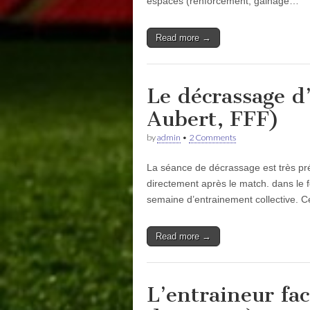
espaces (renforcement, gainage…
Read more →
Le décrassage d
Aubert, FFF)
by
admin
•
2 Comments
La séance de décrassage est très pr
directement après le match. dans le f
semaine d’entrainement collective.
Read more →
L’entraineur fac