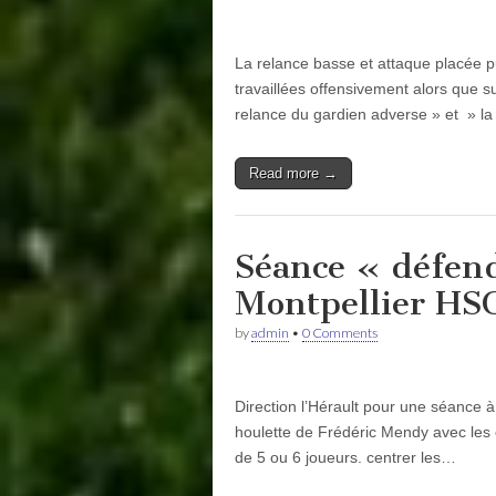
La relance basse et attaque placée p
travaillées offensivement alors que su
relance du gardien adverse » et » l
Read more →
Séance « défen
Montpellier HS
by
admin
•
0 Comments
Direction l’Hérault pour une séance
houlette de Frédéric Mendy avec le
de 5 ou 6 joueurs. centrer les…