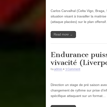
Carlos Carvalhal (Celta Vigo, Braga,
situation visant à travailler la maitri
(attaque placées) sur le plan offensif
Read more →
Endurance puiss
vivacité (Liverp
by
admin
•
1 Comment
Direction un stage de pré saison avec
changement de rythme sur prise d’info
spécifique attaquant sur un format…