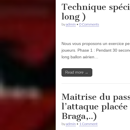
Technique spécif
long )
by
admin
•
0 Comments
Nous vous proposons un exercice perm
joueurs. Phase 1 : Pendant 30 second
long ballon aérien…
Read more →
Maitrise du pass
l’attaque placée
Braga,..)
by
admin
•
1 Comment