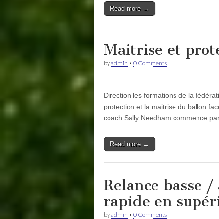
Read more →
Maitrise et prot
by
admin
•
0 Comments
Direction les formations de la fédéra
protection et la maitrise du ballon f
coach Sally Needham commence pa
Read more →
Relance basse / 
rapide en supér
by
admin
•
0 Comments