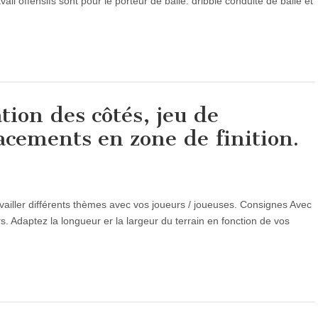
il offensifs sont pour le porteur de balle: dribble conduite de balle et
ation des côtés, jeu de
acements en zone de finition.
ailler différents thèmes avec vos joueurs / joueuses. Consignes Avec
s. Adaptez la longueur er la largeur du terrain en fonction de vos