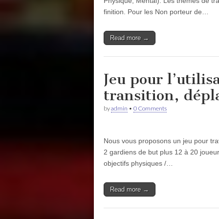
Physique, Mental). Les thèmes de trava
finition. Pour les Non porteur de…
Read more →
Jeu pour l’utilis
transition, dépl
by
admin
•
0 Comments
Nous vous proposons un jeu pour trav
2 gardiens de but plus 12 à 20 joueur
objectifs physiques /…
Read more →