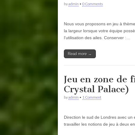
by
admin
•
0 Comments
Nous vous proposons en jeu à thème su
la largeur lorsque votre équipe possè
l’utilisation des ailes. Conserver :…
Read more →
Jeu en zone de fi
Crystal Palace)
by
admin
•
1 Comment
Direction le sud de Londres avec un e
travailler les notions de jeu à deux e