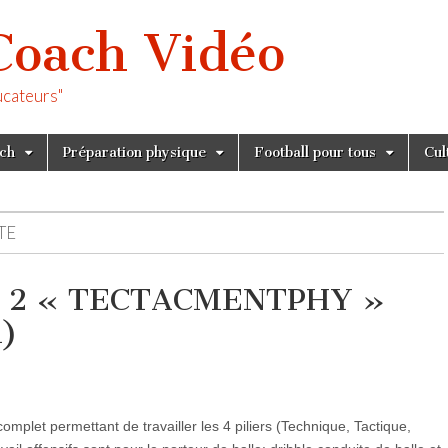
Coach Vidéo
ucateurs"
tch
Préparation physique
Football pour tous
Cul
TE
 vs 2 « TECTACMENTPHY »
h)
complet permettant de travailler les 4 piliers (Technique, Tactique,