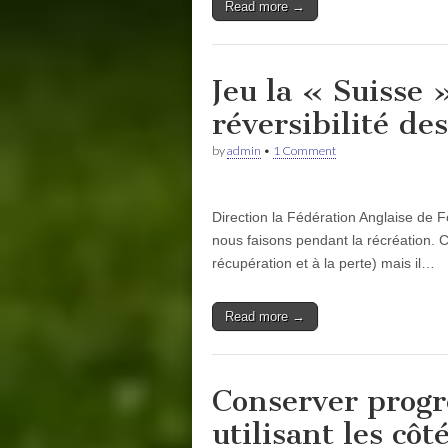
Read more →
Jeu la « Suisse 
réversibilité des
by
admin
•
1 Comment
Direction la Fédération Anglaise de 
nous faisons pendant la récréation. Ce 
récupération et à la perte) mais il…
Read more →
Conserver progre
utilisant les côté