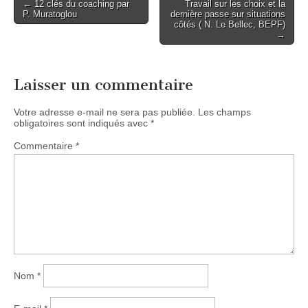
Post
← 12 clés du coaching par
Travail sur les choix et la
P. Muratoglou
dernière passe sur situations
navigation
côtés ( N. Le Bellec, BEPF)
→
Laisser un commentaire
Votre adresse e-mail ne sera pas publiée.
Les champs
obligatoires sont indiqués avec
*
Commentaire
*
Nom
*