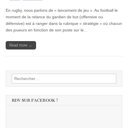
En rugby, nous parlons de « lancement de jeu ». Au football le
moment de la relance du gardien de but (offensive ou
défensive) est à ranger dans la rubrique « stratégie » où chacun
des joueurs en fonction de son poste sur le…
Read more →
Rechercher :
RDV SUR FACEBOOK !