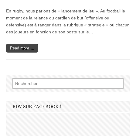
En rugby, nous parlons de « lancement de jeu ». Au football le
moment de la relance du gardien de but (offensive ou
défensive) est à ranger dans la rubrique « stratégie » où chacun
des joueurs en fonction de son poste sur le…
Read more →
Rechercher :
RDV SUR FACEBOOK !