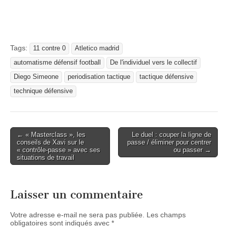
Tags:
11 contre 0
Atletico madrid
automatisme défensif football
De l'individuel vers le collectif
Diego Simeone
periodisation tactique
tactique défensive
technique défensive
Post
← « Masterclass », les
Le duel : couper la ligne de
conseils de Xavi sur le
passe / éliminer pour centrer
navigation
« contrôle-passe » avec ses
ou passer →
situations de travail
Laisser un commentaire
Votre adresse e-mail ne sera pas publiée.
Les champs
obligatoires sont indiqués avec
*