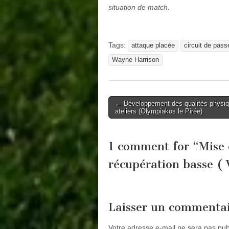
situation de match.
Tags:
attaque placée
circuit de pass
Wayne Harrison
Post
← Développement des qualités physi
ateliers (Olympiakos le Pirée)
navigation
1 comment for “
Mise 
récupération basse (
Laisser un commenta
Votre adresse e-mail ne sera pas pub