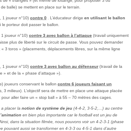
s de « triangles » (et même de losange, pour proposer 3 ou
de balle) se mettent en place sur le terrain.
, 1 joueur n°10)
contre 0
. L’éducateur dirige
en
utilisant le ballon
le porteur doit passer le ballon.
, 1 joueur n°10)
contre 3 avec ballon à l’attaque
(travail uniquement
aisse plus de liberté sur le circuit de passe. Vous pouvez demander
« 3 toros » (placements, déplacements libres, sur la même ligne
, 1 joueur n°10)
contre 3 avec ballon au défenseur
(travail de la
e » et de la « phase d’attaque »).
) joueurs conservant le ballon
contre 6 joueurs faisant un
s, 3 milieux). L’objectif sera de mettre en place une attaque placée
pour aller faire un « stop ball » à 55 – 70 mètres des cages.
 a placer la
notion de système de jeu
(4-4-2, 3-5-2,…) au centre
d’animation
en bien plus importante car le football est un jeu de
insi, dans la situation filmée, nous pouvons voir un 4-2-3-1 (phase
ée pouvant aussi se transformer en 4-3-3 ou 4-5-1 dans d’autre