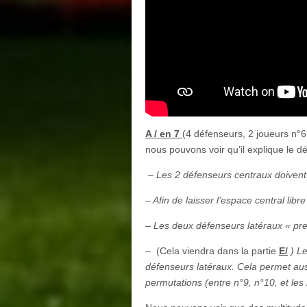
A / en 7
(4 défenseurs, 2 joueurs n°6
nous pouvons voir qu’il explique le 
– Les 2 défenseurs centraux doivent 
– Afin de laisser l’espace central lib
– Les deux défenseurs latéraux « pre
– (Cela viendra dans la partie
E/
) Le
défenseurs latéraux. Cela permet aus
permutations (entre n°9, n°10, et les 2