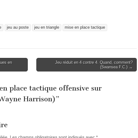
e
jeu au poste
jeu en triangle
mise en place tactique
ques en
Jeu réduit en 4 contre 4. Quand, comment?
(Swansea F.C.) →
en place tactique offensive sur
 Wayne Harrison)
”
ire
liée.
Les champs obligatoires sont indiqués avec
*