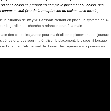
 / ou sans ballon en prenant en compte le placement du ballon, des
contexte situé (lieu de la récupération du ballon sur le terrain)
.
de la situation de
Wayne Harrison
mettant en place un système en 4-
par le gardien qui cherche a relancer court à la main.
place des
coupelles jaunes
pour matérialiser le placement des joueurs
es
cônes oranges
pour matérialiser le placement, le dispositif lorsque
ncer l’attaque. Cela permet de
donner des repères à vos joueurs au