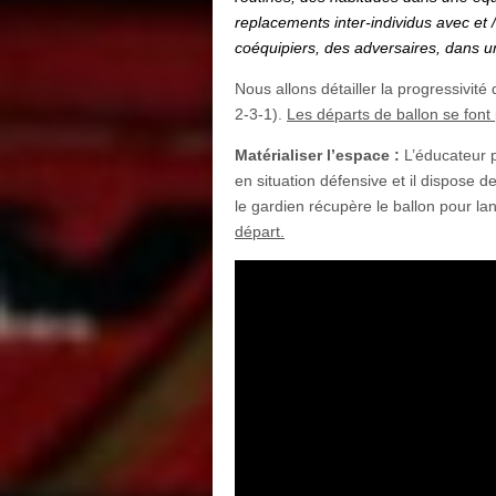
replacements inter-individus avec et
coéquipiers, des adversaires, dans un 
Nous allons détailler la progressivité 
2-3-1).
Les départs de ballon se font 
Matérialiser l’espace :
L’éducateur 
en situation défensive et il dispose d
le gardien récupère le ballon pour la
départ.