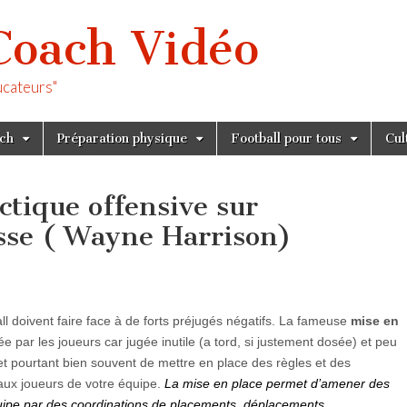
Coach Vidéo
ucateurs"
tch
Préparation physique
Football pour tous
Cul
ctique offensive sur
sse ( Wayne Harrison)
ll doivent faire face à de forts préjugés négatifs. La fameuse
mise en
 par les joueurs car jugée inutile (a tord, si justement dosée) et peu
et pourtant bien souvent de mettre en place des règles et des
 aux joueurs de votre équipe.
La mise en place permet d’amener des
uipe par des coordinations de placements, déplacements,