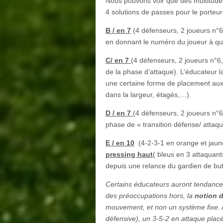
Nous pouvons voir que des multitude
4 solutions de passes pour le porteur 
B / en 7
(4 défenseurs, 2 joueurs n°6
en donnant le numéro du joueur à qui 
C/ en 7
(4 défenseurs, 2 joueurs n°6
de la phase d’attaque). L’éducateur l
une certaine forme de placement aux 
dans la largeur, étagés,…).
D / en 7
(4 défenseurs, 2 joueurs n°6
phase de « transition défense/ attaqu
E / en 10
(4-2-3-1 en orange et jaune
pressing haut
( bleus en 3 attaquant
depuis une relance du gardien de but 
Certains éducateurs auront tendance
des préoccupations hors, la
notion 
mouvement, et non un système fixe. A
défensive), un 3-5-2 en attaque plac