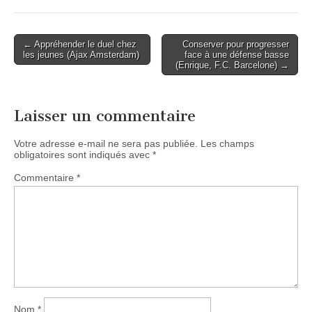
Post
← Appréhender le duel chez
Conserver pour progresser
les jeunes (Ajax Amsterdam)
face à une défense basse
navigation
(Enrique, F.C. Barcelone) →
Laisser un commentaire
Votre adresse e-mail ne sera pas publiée.
Les champs
obligatoires sont indiqués avec
*
Commentaire
*
Nom
*