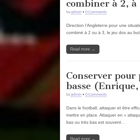
combiner à 2, à
by
admin
•
0 Comments
Direction l’Angleterre pour une situati
combiné à 2 ou à 3, le jeu dos au but
Read more →
Conserver pour 
basse (Enrique,
by
admin
•
0 Comments
Dans le football, attaquer et être effi
mettre en place. Attaquer en « attaq
bas ou très bas est souvent…
Read more →