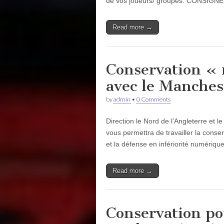
de vos joueurs/ groupes. CONSIGNE
Read more →
Conservation « 
avec le Manches
by
admin
•
0 Comments
Direction le Nord de l’Angleterre et 
vous permettra de travailler la conse
et la défense en infériorité numériqu
Read more →
Conservation po