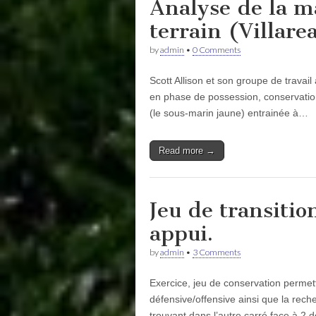
Analyse de la ma
terrain (Villarea
by
admin
•
0 Comments
Scott Allison et son groupe de travai
en phase de possession, conservation 
(le sous-marin jaune) entrainée à…
Read more →
Jeu de transitio
appui.
by
admin
•
3 Comments
Exercice, jeu de conservation permetta
défensive/offensive ainsi que la reche
trouvant dans l’autre carré face à 2