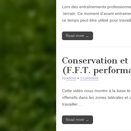
Lors des entraînements professionne
terrain. Ce moment d’avant entrainem
ce temps peut être utilisé pour trava
Read more →
Conservation et 
(F.F.T. perform
by
admin
•
1 Comment
Cette vidéo nous montre à la base le
offensifs dans les zones latérales et 
travailler…
Read more →