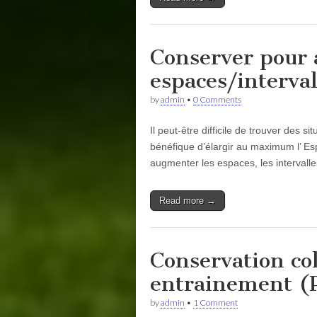
Conserver pour 
espaces/interval
by
admin
•
0 Comments
Il peut-être difficile de trouver des s
bénéfique d’élargir au maximum l’ Espa
augmenter les espaces, les intervall
Read more →
Conservation col
entrainement (P
by
admin
•
1 Comment