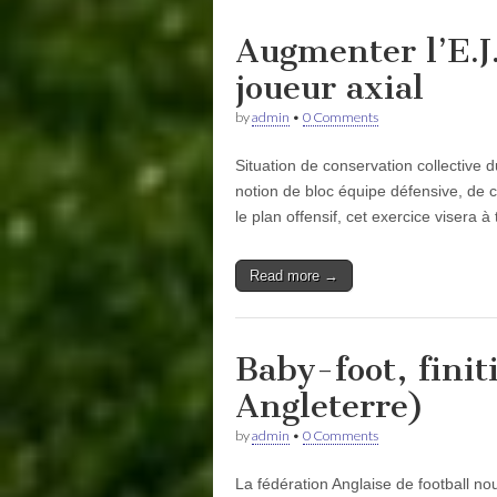
Augmenter l’E.J.
joueur axial
by
admin
•
0 Comments
Situation de conservation collective d
notion de bloc équipe défensive, de 
le plan offensif, cet exercice visera à 
Read more →
Baby-foot, finit
Angleterre)
by
admin
•
0 Comments
La fédération Anglaise de football no