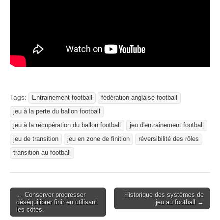
Tags:
Entrainement football
fédération anglaise football
jeu à la perte du ballon football
jeu à la récupération du ballon football
jeu d'entrainement football
jeu de transition
jeu en zone de finition
réversibilité des rôles
transition au football
Post
← Conserver progresser
Historique des systèmes de
déséquilibrer finir en utilisant
jeu au football →
navigation
les côtés.