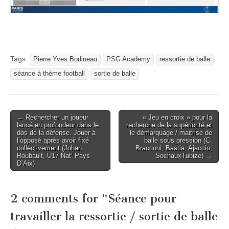
Tags:
Pierre Yves Bodineau
PSG Academy
ressortie de balle
séance à thème football
sortie de balle
Post
← Rechercher un joueur
« Jeu en croix » pour la
lancé en profondeur dans le
recherche de la supériorité et
navigation
dos de la défense. Jouer à
le démarquage / maitrise de
l’opposé après avoir fixé
balle sous pression (C.
collectivement (Johan
Bracconi, Bastia, Ajaccio,
Roubault, U17 Nat’ Pays
SochauxTubize) →
D’Aix)
2 comments for “
Séance pour
travailler la ressortie / sortie de balle