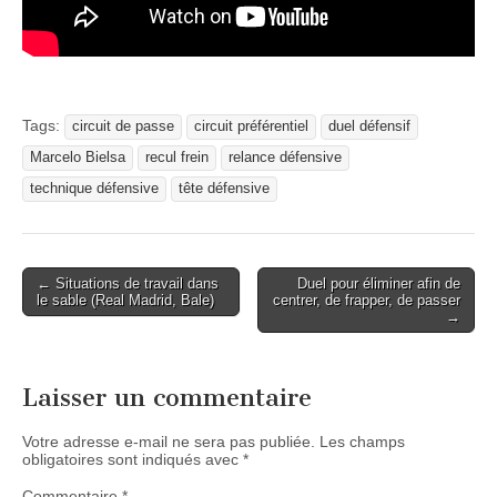
Tags:
circuit de passe
circuit préférentiel
duel défensif
Marcelo Bielsa
recul frein
relance défensive
technique défensive
tête défensive
Post
← Situations de travail dans
Duel pour éliminer afin de
le sable (Real Madrid, Bale)
centrer, de frapper, de passer
navigation
→
Laisser un commentaire
Votre adresse e-mail ne sera pas publiée.
Les champs
obligatoires sont indiqués avec
*
Commentaire
*