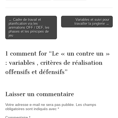
Post
← Cadre de travail et
Variables et suivi pour
planification via les
travailler la jonglerie →
navigation
animations OFF / DEF, les
phases et les principes de
jeu
1 comment for “
Le « un contre un »
: variables , critères de réalisation
offensifs et défensifs
”
Laisser un commentaire
Votre adresse e-mail ne sera pas publiée.
Les champs
obligatoires sont indiqués avec
*
Commentaire
*