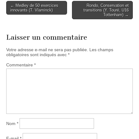
Post
← Medley de 50 exercices
Rondo, Conservation et
innovants (T. Vlaminck)
transitions (Y. Touré, U16
navigation
Tottenham) →
Laisser un commentaire
Votre adresse e-mail ne sera pas publiée.
Les champs
obligatoires sont indiqués avec
*
Commentaire
*
Nom
*
E-mail
*