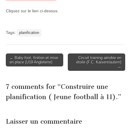
Cliquez sur le lien ci-dessus.
Tags:
planification
Post
← Baby-foot, finition et mise
Circuit training aérobie en
en place (U19 Angleterre)
étoile (F.C. Kaiserslautern)
navigation
→
7 comments for “
Construire une
planification ( Jeune football à 11).
”
Laisser un commentaire