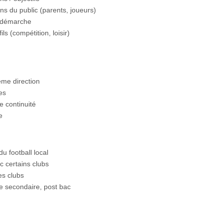
ns du public (parents, joueurs)
a démarche
ils (compétition, loisir)
ême direction
es
e continuité
e
u football local
c certains clubs
es clubs
e secondaire, post bac