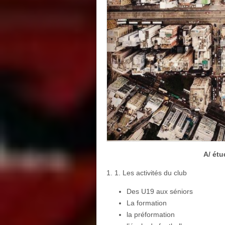
A/ ét
1. 1. Les activités du club
Des U19 aux séniors
La formation
la préformation