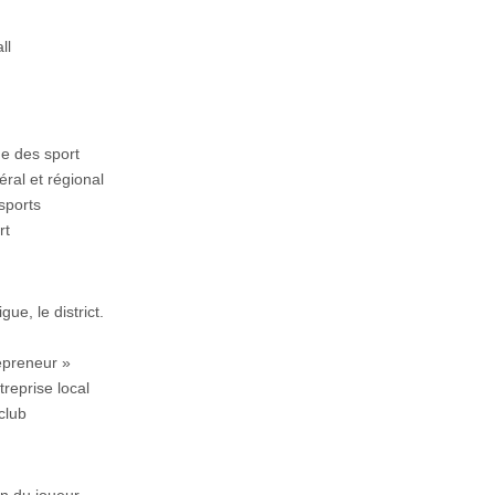
ll
ue des sport
ral et régional
sports
rt
gue, le district.
epreneur »
reprise local
club
on du joueur