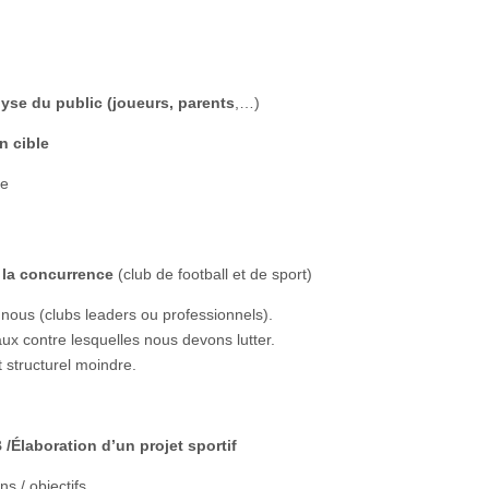
yse du public (joueurs, parents
,…)
n cible
le
 la concurrence
(club de football et de sport)
 nous (clubs leaders ou professionnels).
aux contre lesquelles nous devons lutter.
t structurel moindre.
 /Élaboration d’un projet sportif
ns / objectifs