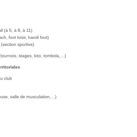
l (à 5, à 8, à 11)
ach, foot loisir, handi foot)
 (section sportive)
(tournois, stages, loto, tombola,…)
rritoriales
du club
house, salle de musculation,…)