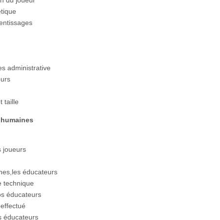
étique
rentissages
s administrative
eurs
 taille
s humaines
s joueurs
nes,les éducateurs
e technique
nos éducateurs
 effectué
 éducateurs