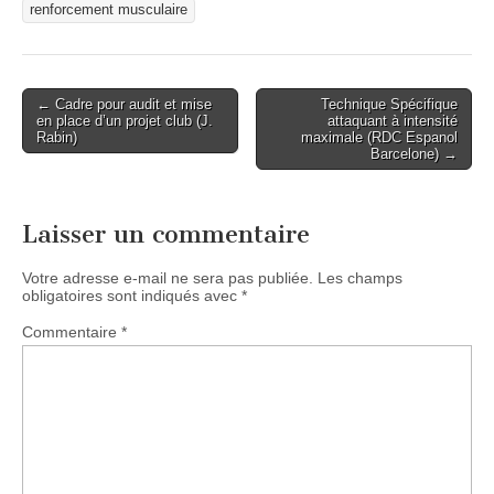
renforcement musculaire
Post
← Cadre pour audit et mise
Technique Spécifique
en place d’un projet club (J.
attaquant à intensité
navigation
Rabin)
maximale (RDC Espanol
Barcelone) →
Laisser un commentaire
Votre adresse e-mail ne sera pas publiée.
Les champs
obligatoires sont indiqués avec
*
Commentaire
*