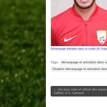
Démarquage animation dans un couloir (M. Hugu
Tags:
démarquage et animation dans so
Situation démarquage et animation dans
Post
← Jeu pour créer et utiliser des espac
Saffioti, A.S. Cannes)
navigation