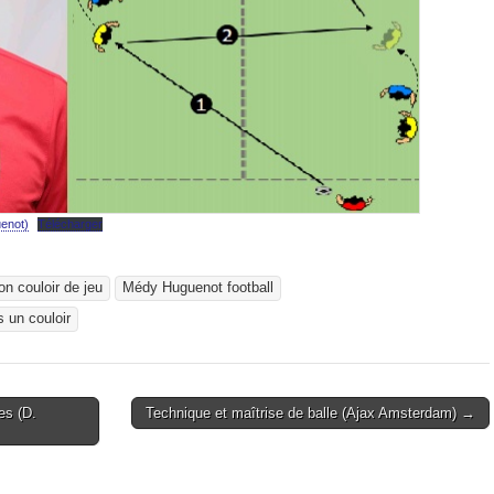
enot)
Télécharger
n couloir de jeu
Médy Huguenot football
 un couloir
es (D.
Technique et maîtrise de balle (Ajax Amsterdam) →