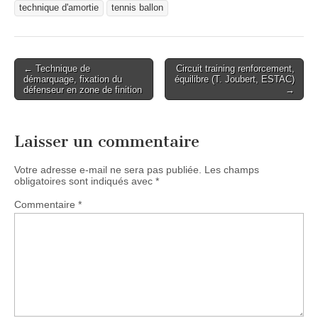
technique d'amortie
tennis ballon
Post
← Technique de
Circuit training renforcement,
démarquage, fixation du
équilibre (T. Joubert, ESTAC)
navigation
défenseur en zone de finition
→
Laisser un commentaire
Votre adresse e-mail ne sera pas publiée.
Les champs
obligatoires sont indiqués avec
*
Commentaire
*