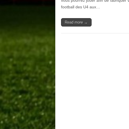
vous pourrez jouer afin de fabriquer 
football des U4 aux…
Read more →