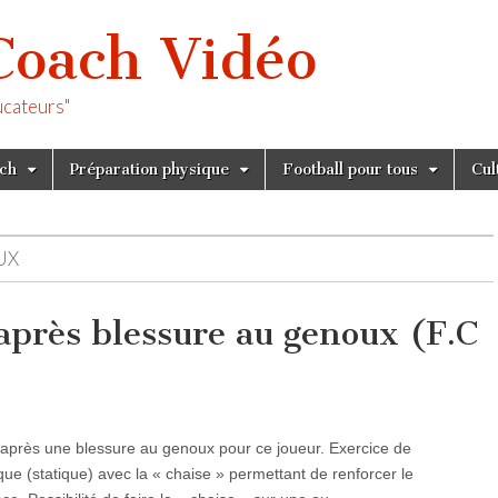
Coach Vidéo
ucateurs"
tch
Préparation physique
Football pour tous
Cul
UX
 après blessure au genoux (F.C
» après une blessure au genoux pour ce joueur. Exercice de
ue (statique) avec la « chaise » permettant de renforcer le