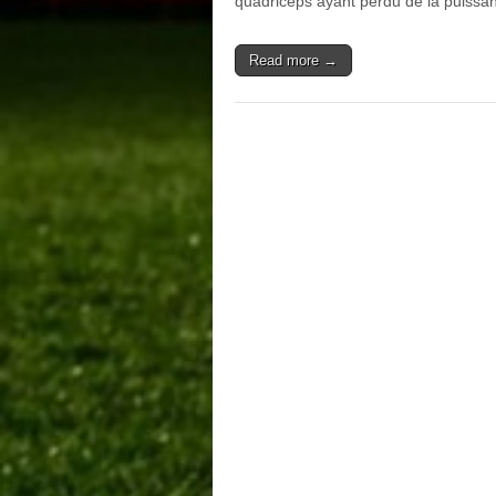
quadriceps ayant perdu de la puissanc
Read more →