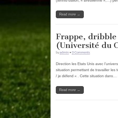
(tennis-ballon, « Brésilienne »,…) p
Read more →
Frappe, dribble 
(Université du 
by
admin
•
0 Comments
Direction les Etats Unis avec l’unive
situation permettant de travailler les 
/ je défend « . Cette situation dans…
Read more →