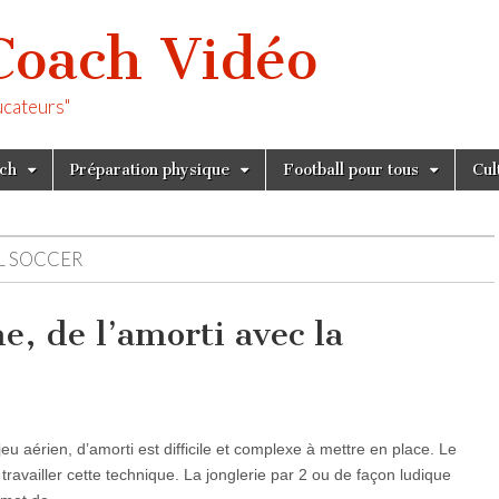
Coach Vidéo
ucateurs"
tch
Préparation physique
Football pour tous
Cul
L SOCCER
e, de l’amorti avec la
jeu aérien, d’amorti est difficile et complexe à mettre en place. Le
travailler cette technique. La jonglerie par 2 ou de façon ludique