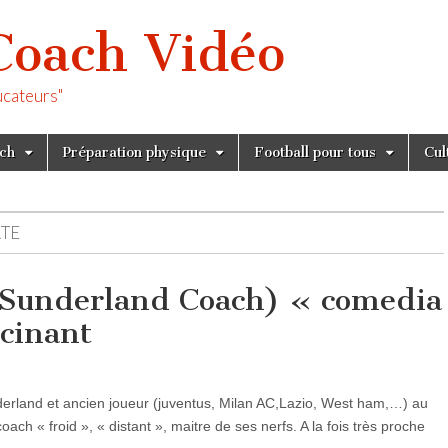
Coach Vidéo
ucateurs"
tch
Préparation physique
Football pour tous
Cul
RTE
 (Sunderland Coach) « comedia
ucinant
derland et ancien joueur (juventus, Milan AC,Lazio, West ham,…) au
oach « froid », « distant », maitre de ses nerfs. A la fois très proche