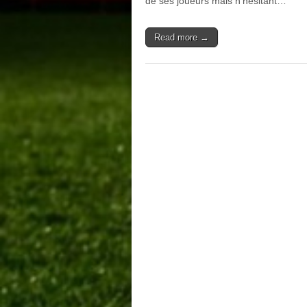
de ses joueurs mais n’hésitant…
Read more →