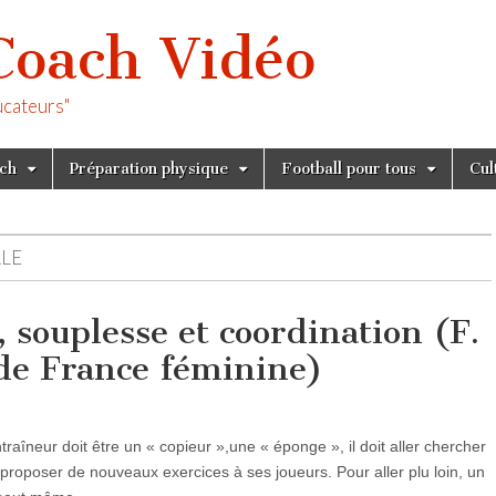
Coach Vidéo
ucateurs"
tch
Préparation physique
Football pour tous
Cul
ALE
, souplesse et coordination (F.
de France féminine)
raîneur doit être un « copieur »,une « éponge », il doit aller chercher
proposer de nouveaux exercices à ses joueurs. Pour aller plu loin, un