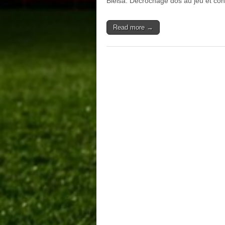
Bielsa. Décrochage dos au jeu et con
Read more →