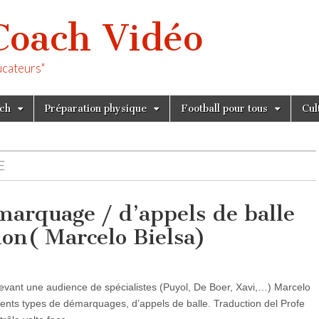
Coach Vidéo
ucateurs"
tch
Préparation physique
Football pour tous
Cul
E
marquage / d’appels de balle
ion( Marcelo Bielsa)
vant une audience de spécialistes (Puyol, De Boer, Xavi,…) Marcelo
férents types de démarquages, d’appels de balle. Traduction del Profe