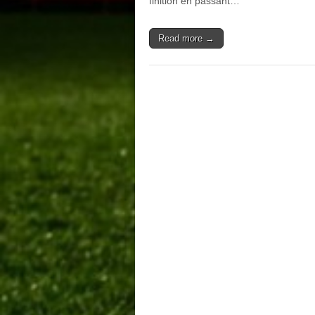
finition en passant…
Read more →