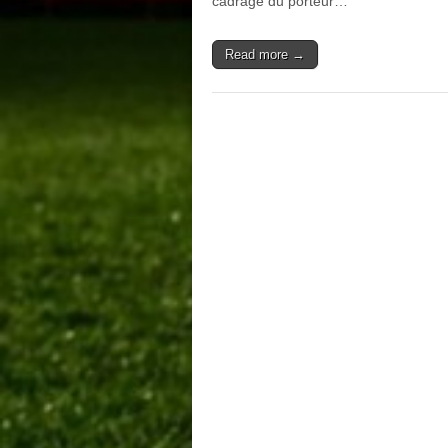
cadrage du porteur…
Read more →