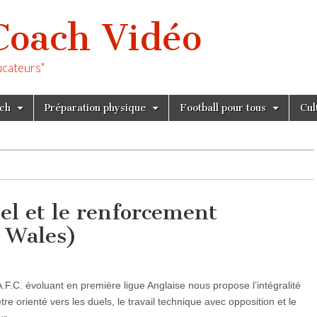
Coach Vidéo
ucateurs"
tch
Préparation physique
Football pour tous
Cul
el et le renforcement
 Wales)
F.C. évoluant en première ligue Anglaise nous propose l’intégralité
e orienté vers les duels, le travail technique avec opposition et le