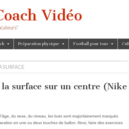
Coach Vidéo
ucateurs"
tch
Préparation physique
Football pour tous
Cul
LA SURFACE
 la surface sur un centre (Nike
’âge, du sexe, du niveau, les buts sont majoritairement marqués
paration en une ou deux touches de ballon. Ainsi, faire des exercices