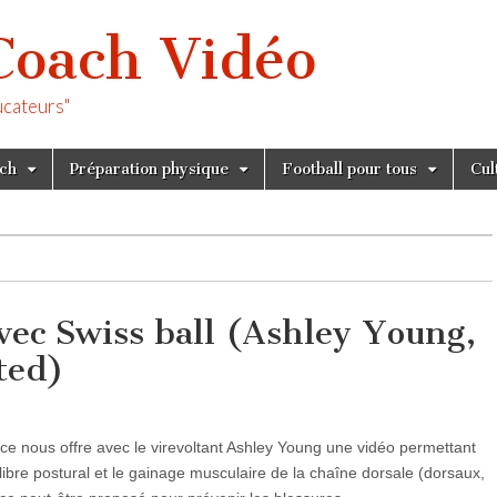
Coach Vidéo
ucateurs"
tch
Préparation physique
Football pour tous
Cul
ec Swiss ball (Ashley Young,
ted)
e nous offre avec le virevoltant Ashley Young une vidéo permettant
’équilibre postural et le gainage musculaire de la chaîne dorsale (dorsaux,