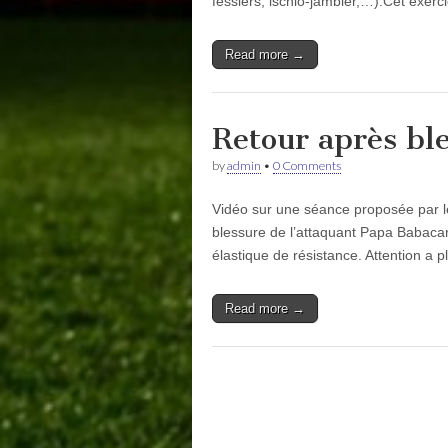
fessiers, ischio-jambier,…).Cet exer
Read more →
Retour après bl
by
admin
•
0 Comments
Vidéo sur une séance proposée par l
blessure de l’attaquant Papa Babacar
élastique de résistance. Attention a 
Read more →