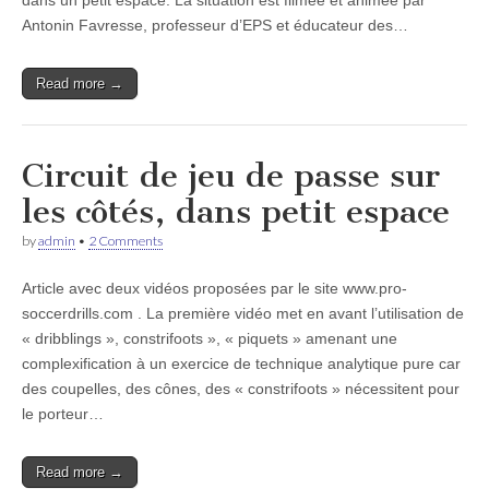
dans un petit espace. La situation est filmée et animée par
Antonin Favresse, professeur d’EPS et éducateur des…
Read more →
Circuit de jeu de passe sur
les côtés, dans petit espace
by
admin
•
2 Comments
Article avec deux vidéos proposées par le site www.pro-
soccerdrills.com . La première vidéo met en avant l’utilisation de
« dribblings », constrifoots », « piquets » amenant une
complexification à un exercice de technique analytique pure car
des coupelles, des cônes, des « constrifoots » nécessitent pour
le porteur…
Read more →