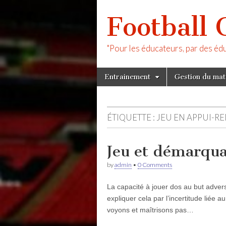
Football 
"Pour les éducateurs, par des éd
Skip
Main
Entrainement
Gestion du ma
to
menu
content
ÉTIQUETTE :
JEU EN APPUI-R
Jeu et démarqua
by
admin
•
0 Comments
La capacité à jouer dos au but adver
expliquer cela par l’incertitude liée
voyons et maîtrisons pas…