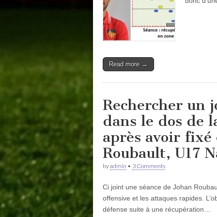
donc d’une
Read more →
Rechercher un j
dans le dos de l
après avoir fixé
Roubault, U17 N
by
admin
•
3 Comments
Ci joint une séance de Johan Roubaul
offensive et les attaques rapides. L’ob
défense suite à une récupération…