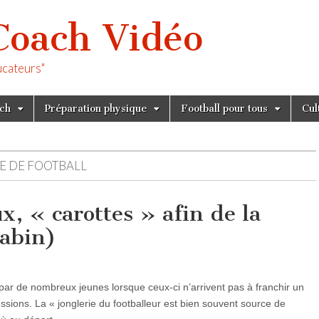
Coach Vidéo
ucateurs"
tch
Préparation physique
Football pour tous
Cul
E DE FOOTBALL
ux, « carottes » afin de la
Rabin)
par de nombreux jeunes lorsque ceux-ci n’arrivent pas à franchir un
sions. La « jonglerie du footballeur est bien souvent source de