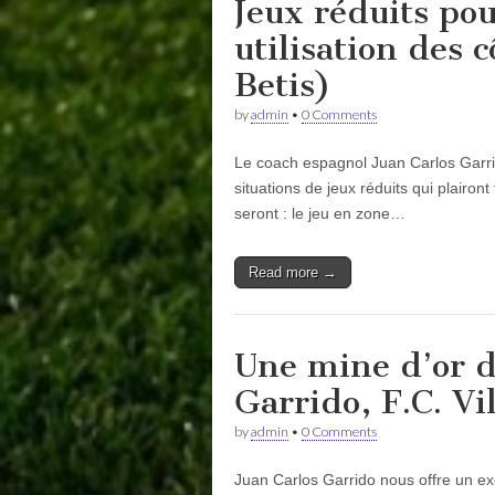
Jeux réduits pou
utilisation des c
Betis)
by
admin
•
0 Comments
Le coach espagnol Juan Carlos Garrid
situations de jeux réduits qui plairon
seront : le jeu en zone…
Read more →
Une mine d’or de
Garrido, F.C. Vi
by
admin
•
0 Comments
Juan Carlos Garrido nous offre un ex