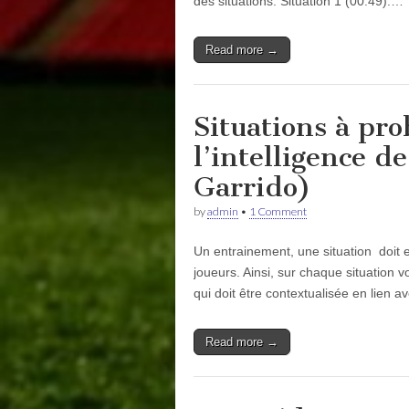
des situations. Situation 1 (00:49):…
Read more →
Situations à pr
l’intelligence de
Garrido)
by
admin
•
1 Comment
Un entrainement, une situation doit e
joueurs. Ainsi, sur chaque situation v
qui doit être contextualisée en lien 
Read more →