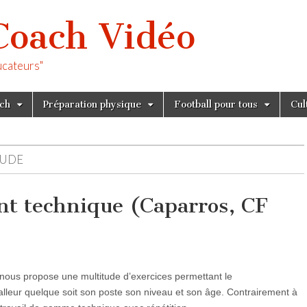
Coach Vidéo
ucateurs"
tch
Préparation physique
Football pour tous
Cul
TUDE
t technique (Caparros, CF
ous propose une multitude d’exercices permettant le
lleur quelque soit son poste son niveau et son âge. Contrairement à