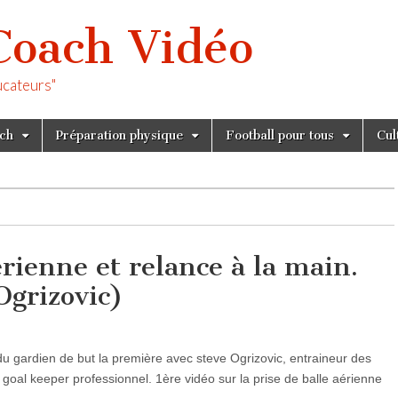
Coach Vidéo
ucateurs"
tch
Préparation physique
Football pour tous
Cul
érienne et relance à la main.
Ogrizovic)
 du gardien de but la première avec steve Ogrizovic, entraineur des
goal keeper professionnel. 1ère vidéo sur la prise de balle aérienne