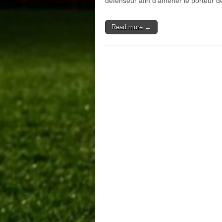
défenseur afin d’amener le porteur d
Read more →