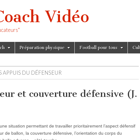
Coach Vidéo
ucateurs"
tch
Préparation physique
Football pour tous
Cul
S APPUIS DU DÉFENSEUR
ur et couverture défensive (J.
ne situation permettant de travailler prioritairement l’aspect défensif
r de ballon, la couverture défensive, l’orientation du corps du