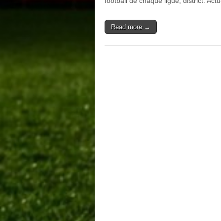
football de chaque ligue, district. Act
Read more →