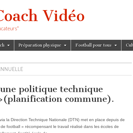
Coach Vidéo
ucateurs"
tch
Préparation physique
Football pour tous
Cul
ANNUELLE
’une politique technique
 »(planification commune).
via la Direction Technique Nationale (DTN) met en place depuis de
e football » récompensant le travail réalisé dans les écoles de