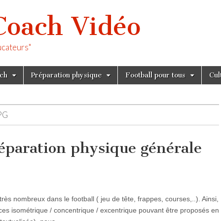
Coach Vidéo
ucateurs"
tch
Préparation physique
Football pour tous
Cul
PG
réparation physique générale
très nombreux dans le football ( jeu de tête, frappes, courses,..). Ainsi,
ices isométrique / concentrique / excentrique pouvant être proposés en