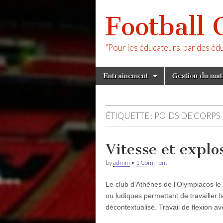
Football 
"Pour les éducateurs, par des éd
Skip
Main
Entrainement
Gestion du ma
to
menu
content
ÉTIQUETTE :
POIDS DE CORPS
Vitesse et explo
by
admin
•
1 Comment
Le club d’Athènes de l’Olympiacos le
ou ludiques permettant de travailler l
décontextualisé. Travail de flexion 