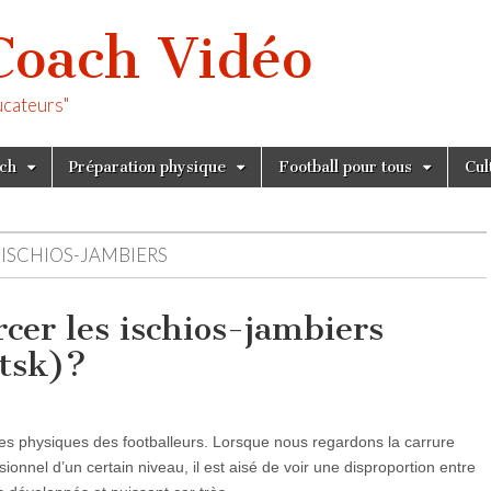
Coach Vidéo
ucateurs"
tch
Préparation physique
Football pour tous
Cul
ISCHIOS-JAMBIERS
er les ischios-jambiers
tsk)?
es physiques des footballeurs. Lorsque nous regardons la carrure
onnel d’un certain niveau, il est aisé de voir une disproportion entre