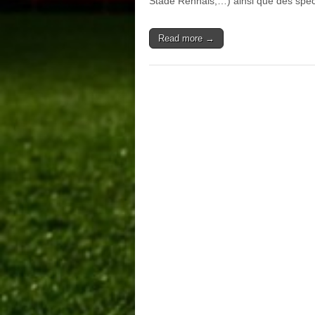
Stade Rennais,…) ainsi que des spéc
Read more →