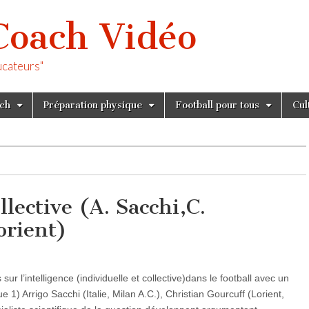
Coach Vidéo
ucateurs"
tch
Préparation physique
Football pour tous
Cul
llective (A. Sacchi,C.
orient)
r l’intelligence (individuelle et collective)dans le football avec un
e 1) Arrigo Sacchi (Italie, Milan A.C.), Christian Gourcuff (Lorient,