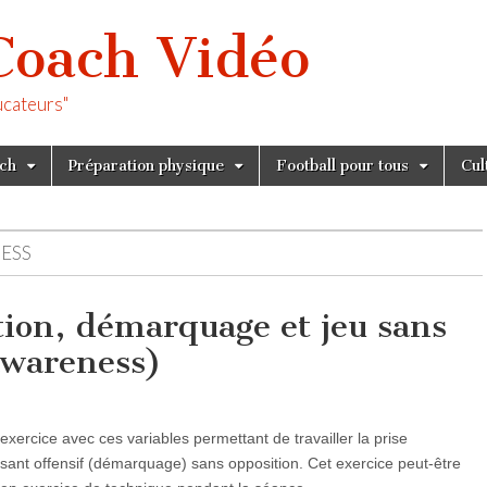
Coach Vidéo
ucateurs"
tch
Préparation physique
Football pour tous
Cul
ESS
tion, démarquage et jeu sans
 awareness)
ercice avec ces variables permettant de travailler la prise
ersant offensif (démarquage) sans opposition. Cet exercice peut-être