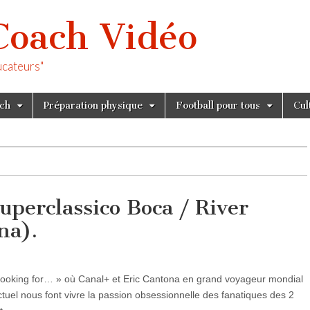
Coach Vidéo
ucateurs"
tch
Préparation physique
Football pour tous
Cul
uperclassico Boca / River
na).
ooking for… » où Canal+ et Eric Cantona en grand voyageur mondial
tuel nous font vivre la passion obsessionnelle des fanatiques des 2