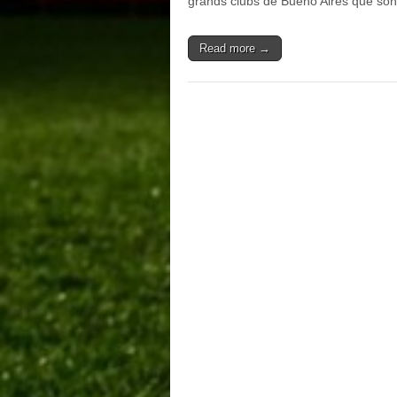
grands clubs de Bueno Aires que so
Read more →